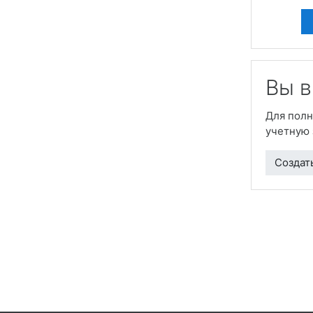
Вы в
Для полн
учетную 
Создат